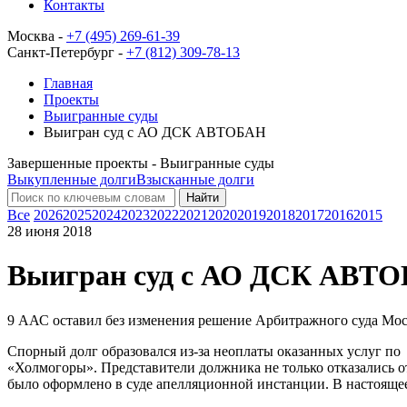
Контакты
Москва -
+7 (495) 269-61-39
Санкт-Петербург -
+7 (812) 309-78-13
Главная
Проекты
Выигранные суды
Выигран суд с АО ДСК АВТОБАН
Завершенные проекты - Выигранные суды
Выкупленные долги
Взысканные долги
Найти
Все
2026
2025
2024
2023
2022
2021
2020
2019
2018
2017
2016
2015
28 июня 2018
Выигран суд с АО ДСК АВТ
9 ААС оставил без изменения решение Арбитражного суда Моск
Спорный долг образовался из-за неоплаты оказанных услуг по
«Холмогоры». Представители должника не только отказались о
было оформлено в суде апелляционной инстанции. В настоящее