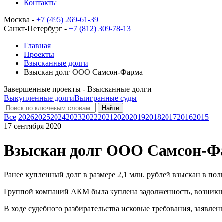
Контакты
Москва -
+7 (495) 269-61-39
Санкт-Петербург -
+7 (812) 309-78-13
Главная
Проекты
Взысканные долги
Взыскан долг ООО Самсон-Фарма
Завершенные проекты - Взысканные долги
Выкупленные долги
Выигранные суды
Найти
Все
2026
2025
2024
2023
2022
2021
2020
2019
2018
2017
2016
2015
17 сентября 2020
Взыскан долг ООО Самсон-Ф
Ранее купленный долг в размере 2,1 млн. рублей взыскан в по
Группой компаний АКМ была куплена задолженность, возникша
В ходе судебного разбирательства исковые требования, заявле